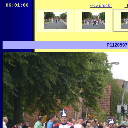
06:01:06
<< Zurück
I
P1120597