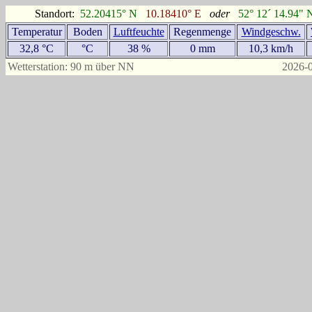
Standort:
52.20415° N
10.18410° E
oder
52° 12´ 14.94" 
Temperatur
Boden
Luftfeuchte
Regenmenge
Windgeschw.
32,8 °C
°C
38 %
0 mm
10,3 km/h
Wetterstation: 90 m über NN
2026-0